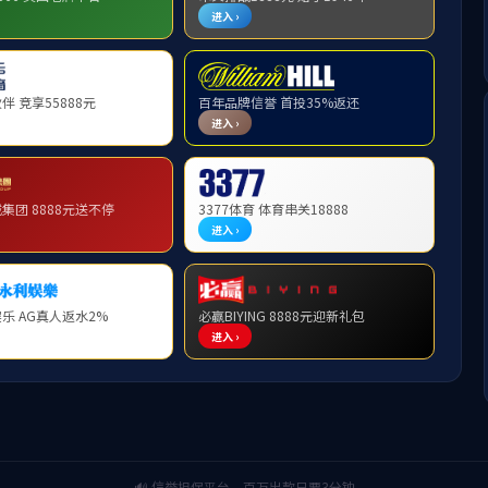
信息公开
818
ights Reserved