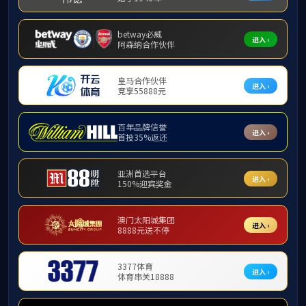
根据《
2026年国家留学基金资助出国留学
人员选拔简章》，经教师个人申请，学院审
核，拟推荐公司经理助理、管理系主任袁荃申
报国家公派访问学者项目。
推荐人名单及基本情况如下：
序号
姓名
出生年月
职称
所在系
1
袁
荃
1982.10
教授
管理系