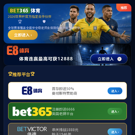
中国区|mksport体育|股份有限公司
首页
当前位置：
首页
->
通知公告
->
正文
公 示
作者/摄影：党政办公室
审稿：党政办公室
责任
编辑：席金京
来源：党政办公室
公 示